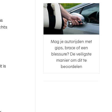
us
chts
Mag je autorijden met
gips, brace of een
blessure? De veiligste
manier om dit te
t is
beoordelen