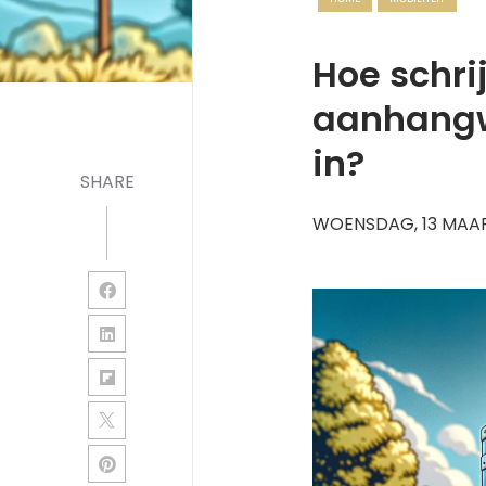
Hoe schri
aanhangw
in?
SHARE
WOENSDAG, 13 MAA