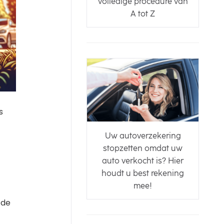
volledige procedure van
A tot Z
s
Uw autoverzekering
stopzetten omdat uw
auto verkocht is? Hier
houdt u best rekening
mee!
 de