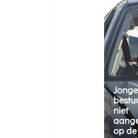
Jong
bestu
niet
aang
op de 