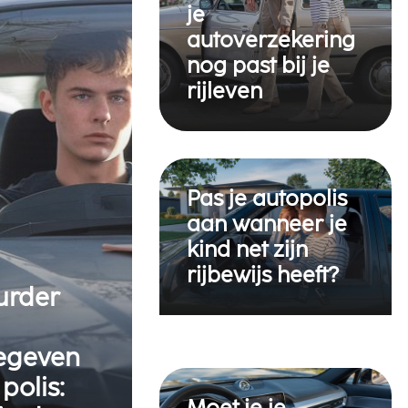
je
autoverzekering
nog past bij je
rijleven
Pas je autopolis
aan wanneer je
kind net zijn
e
rijbewijs heeft?
urder
egeven
polis:
Moet je je