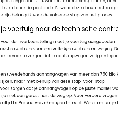
gen is ingeschreven, worden de kentekenplaat en/of he
 geleverd door de postbode. Bewaar deze documenten op
 ze zijn belangrijk voor de volgende stap van het proces.
 je voertuig naar de technische contr
n vóór de inverkeerstelling moet je voertuig aangeboden
sche controle voor een volledige controle en weging. Dit
om ervoor te zorgen dat je aanhangwagen veilig en legaal
n een tweedehands aanhangwagen van meer dan 750 kilo 
 lijken, maar met behulp van deze stap-voor-stap
ervoor zorgen dat je aanhangwagen op de juiste manier w
n je met een gerust hart de weg op. Voor verdere vragen
 altijd bij Paraad Verzekeringen terecht. We zijn er om je 