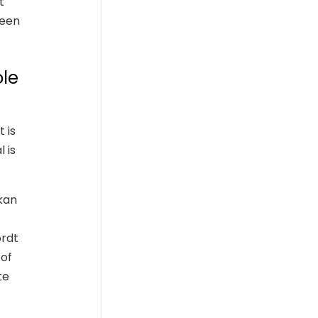
t
 een
ole
 is
 is
kan
ordt
 of
te