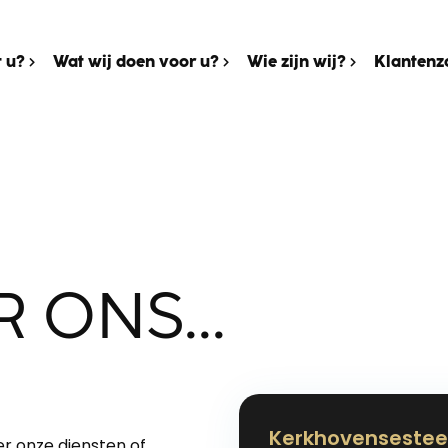
 u?
Wat wij doen voor u?
Wie zijn wij?
Klantenz
 ONS...
Kerkhovenseste
r onze diensten of