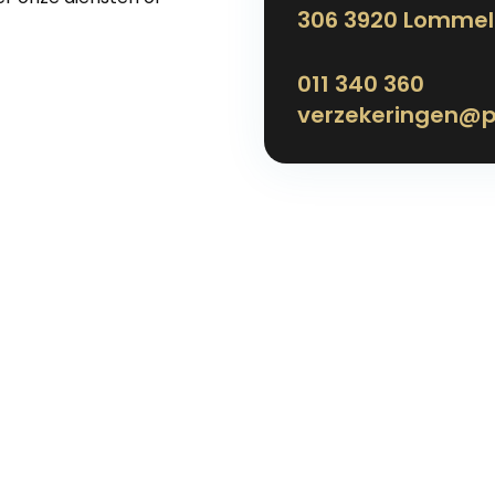
306 3920 Lommel
011 340 360
verzekeringen@