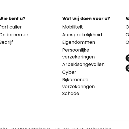
Wie bent u?
Wat wij doen voor u?
W
Particulier
Mobiliteit
O
Ondernemer
Aansprakelijkheid
O
Bedrijf
Eigendommen
O
Persoonlijke
verzekeringen
Arbeidsongevallen
Cyber
Bijkomende
verzekeringen
Schade