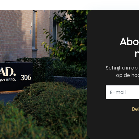
Abo
Schrijf u in o
op de hoo
Be