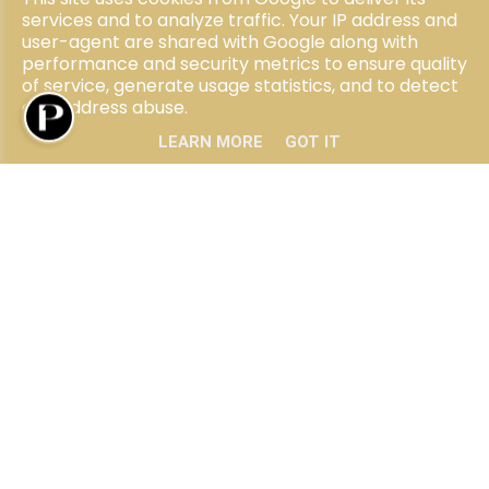
services and to analyze traffic. Your IP address and
Wie zijn wij?
user-agent are shared with Google along with
Over ons
performance and security metrics to ensure quality
Onze visie
of service, generate usage statistics, and to detect
Ons team
and address abuse.
LEARN MORE
GOT IT
Blog
Klantenzone
Contact
Privacy policy
•
Cookie policy
•
SFDR
•
Informatieplicht
•
Sector catalogus
•
UP-
TO-DATE WebDesign
© Paraad 2023