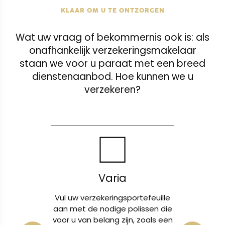
KLAAR OM U TE ONTZORGEN
Wat uw vraag of bekommernis ook is: als
onafhankelijk verzekeringsmakelaar
staan we voor u paraat met een breed
dienstenaanbod. Hoe kunnen we u
verzekeren?
Schade
portefeuille
Of het nu gaat om een
Ga
olissen die
lichamelijk letsel, schade aan uw
de 
n, zoals een
eigendom of auto, wij zijn er om
an