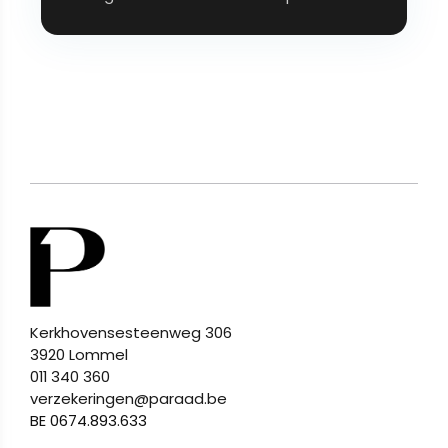
Kerkhovensesteenweg 306
3920 Lommel
011 340 360
verzekeringen@paraad.be
BE 0674.893.633