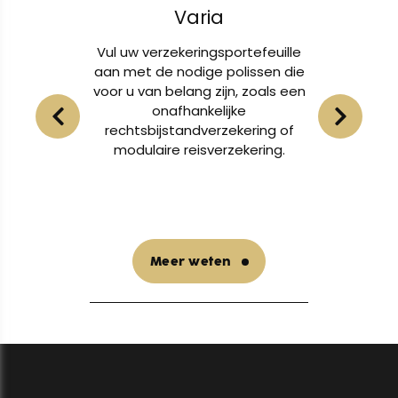
Varia
n en uw
Vul uw verzekeringsportefeuille
Of
en van
aan met de nodige polissen die
lichame
voor u van belang zijn, zoals een
eigendo
t voor
onafhankelijke
u
bij
rechtsbijstandverzekering of
nternet.
modulaire reisverzekering.
Meer weten