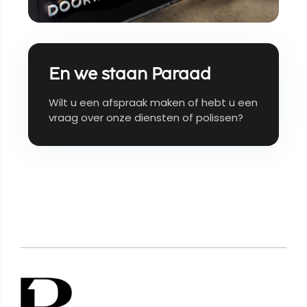
En we staan Paraad
Wilt u een afspraak maken of hebt u een
vraag over onze diensten of polissen?