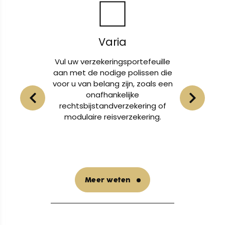
Varia
Schade
verzekeringsportefeuille
Of het nu gaat om een
 de nodige polissen die
lichamelijk letsel, schade aan
an belang zijn, zoals een
eigendom of auto, wij zijn er
onafhankelijke
u bij te staan in deze
bijstandverzekering of
uitdagende tijden.
aire reisverzekering.
Meer weten
Meer weten