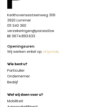
Kerkhovensesteenweg 306
3920 Lommel
011 340 360
verzekeringen@paraad.be
BE 0674.893.633
Openingsuren:
Wij werken enkel op
afspraak
.
Wie bent u?
Particulier
Ondernemer
Bedrijf
Wat wij doen voor u?
Mobiliteit
Aansprakelijkheid