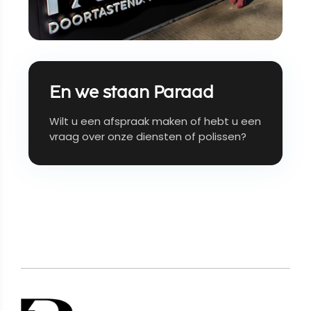
En we staan Paraad
Wilt u een afspraak maken of hebt u een
vraag over onze diensten of polissen?