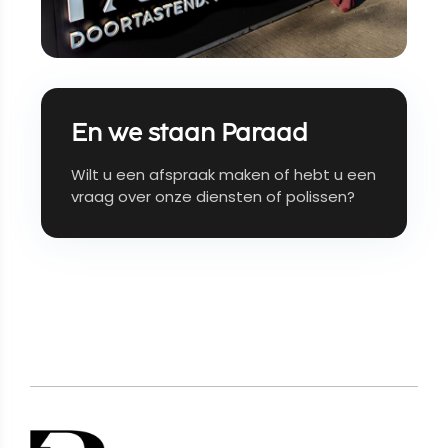
En we staan Paraad
Wilt u een afspraak maken of hebt u een
vraag over onze diensten of polissen?