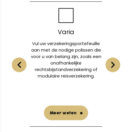
Varia
n en uw
Vul uw verzekeringsportefeuille
Of
en van
aan met de nodige polissen die
lichame
voor u van belang zijn, zoals een
eigendo
t voor
onafhankelijke
u
bij
rechtsbijstandverzekering of
nternet.
modulaire reisverzekering.
Meer weten