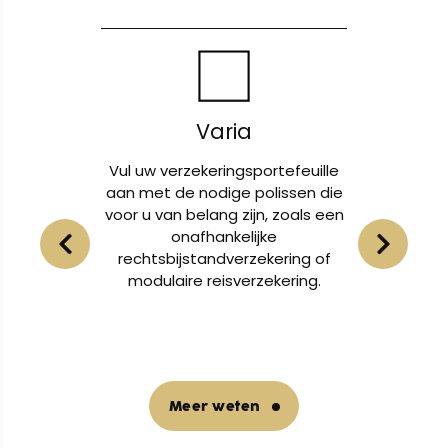
Varia
n en uw
Vul uw verzekeringsportefeuille
Of
en van
aan met de nodige polissen die
lichame
voor u van belang zijn, zoals een
eigendo
t voor
onafhankelijke
u
bij
rechtsbijstandverzekering of
nternet.
modulaire reisverzekering.
Meer weten