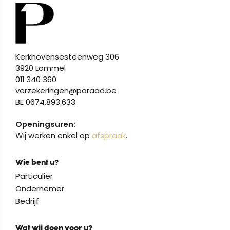
Kerkhovensesteenweg 306
3920 Lommel
011 340 360
verzekeringen@paraad.be
BE 0674.893.633
Openingsuren:
Wij werken enkel op
afspraak
.
Wie bent u?
Particulier
Ondernemer
Bedrijf
Wat wij doen voor u?