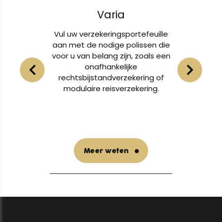
Varia
n en uw
Vul uw verzekeringsportefeuille
Of
en van
aan met de nodige polissen die
lichame
voor u van belang zijn, zoals een
eigendo
t voor
onafhankelijke
u
bij
rechtsbijstandverzekering of
nternet.
modulaire reisverzekering.
Meer weten