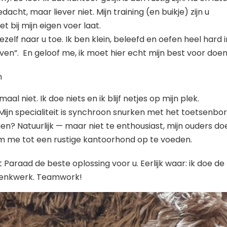
dacht, maar liever niet. Mijn training (en buikje) zijn u
t bij mijn eigen voer laat.
ezelf naar u toe. Ik ben klein, beleefd en oefen heel hard i
ijven”. En geloof me, ik moet hier echt mijn best voor doen
n
aal niet. Ik doe niets en ik blijf netjes op mijn plek.
Mijn specialiteit is synchroon snurken met het toetsenbor
en? Natuurlijk — maar niet te enthousiast, mijn ouders do
m me tot een rustige kantoorhond op te voeden.
kt Paraad de beste oplossing voor u. Eerlijk waar: ik doe de
t denkwerk. Teamwork!