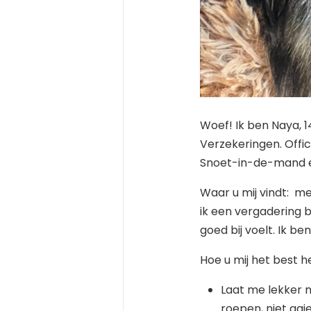
Woef! Ik ben Naya, 1
Verzekeringen. Offic
Snoet-in-de-mand e
Waar u mij vindt: me
ik een vergadering b
goed bij voelt. Ik be
Hoe u mij het best h
Laat me lekker m
roepen, niet aaien