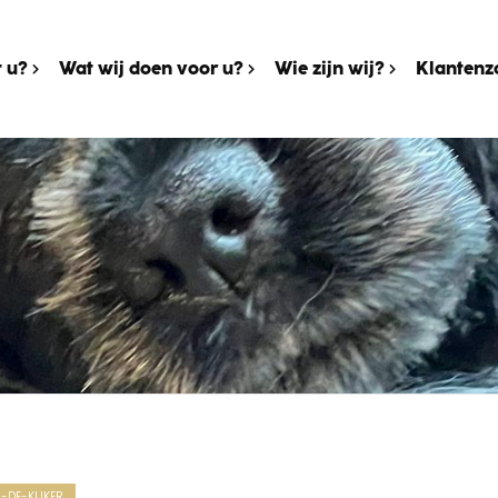
 u?
Wat wij doen voor u?
Wie zijn wij?
Klantenz
N-DE-KIJKER