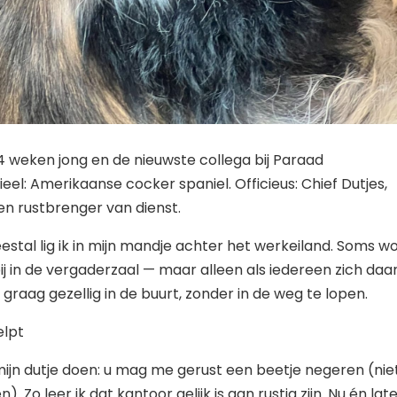
4 weken jong en de nieuwste collega bij Paraad
ieel: Amerikaanse cocker spaniel. Officieus: Chief Dutjes,
n rustbrenger van dienst.
estal lig ik in mijn mandje achter het werkeiland. Soms w
ij in de vergaderzaal — maar alleen als iedereen zich daa
n graag gezellig in de buurt, zonder in de weg te lopen.
elpt
ijn dutje doen: u mag me gerust een beetje negeren (nie
). Zo leer ik dat kantoor gelijk is aan rustig zijn. Nu én late