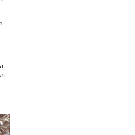
n
.
d.
en