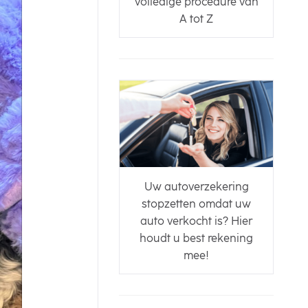
volledige procedure van
A tot Z
Uw autoverzekering
stopzetten omdat uw
auto verkocht is? Hier
houdt u best rekening
mee!