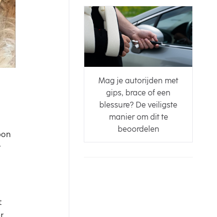
Mag je autorijden met
gips, brace of een
blessure? De veiligste
manier om dit te
beoordelen
oon
r
t
r.