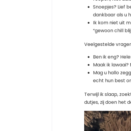
Snoepjes? Lief be
dankbaar als u he
Ik kom niet uit m
“gewoon chill bl
Veelgestelde vrage
Ben ik eng? Helem
Maak ik lawaai? 
Mag u hallo zegg
echt hun best o
Terwijl ik slaap, zoe
dutjes, zij doen he