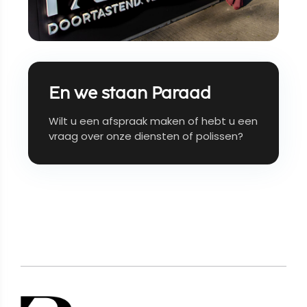
En we staan Paraad
Wilt u een afspraak maken of hebt u een
vraag over onze diensten of polissen?