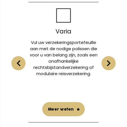
Varia
n en uw
Vul uw verzekeringsportefeuille
Of
en van
aan met de nodige polissen die
lichame
voor u van belang zijn, zoals een
eigendo
t voor
onafhankelijke
u
bij
rechtsbijstandverzekering of
nternet.
modulaire reisverzekering.
Meer weten