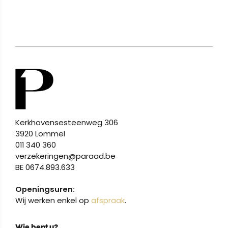
Kerkhovensesteenweg 306
3920 Lommel
011 340 360
verzekeringen@paraad.be
BE 0674.893.633
Openingsuren:
Wij werken enkel op
afspraak
.
Wie bent u?