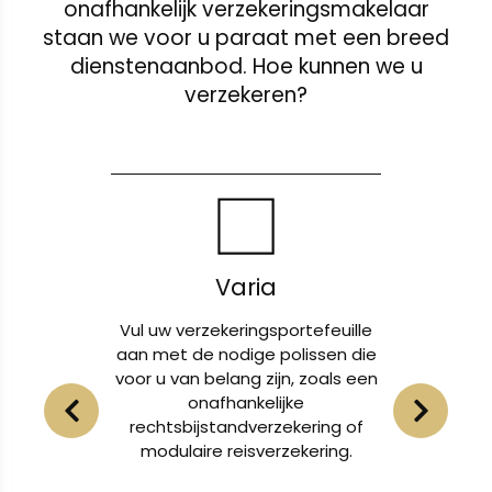
onafhankelijk verzekeringsmakelaar
staan we voor u paraat met een breed
dienstenaanbod. Hoe kunnen we u
verzekeren?
Varia
 en uw
Vul uw verzekeringsportefeuille
Of h
n van
aan met de nodige polissen die
lichameli
voor u van belang zijn, zoals een
eigendom
voor
onafhankelijke
u b
j
rechtsbijstandverzekering of
ui
ternet.
modulaire reisverzekering.