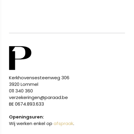
Kerkhovensesteenweg 306
3920 Lommel
011 340 360
verzekeringen@paraad.be
BE 0674.893.633
Openingsuren:
Wij werken enkel op
afspraak
.