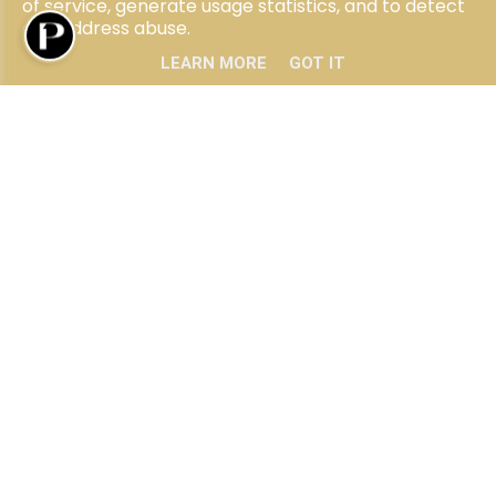
of service, generate usage statistics, and to detect
Ons team
and address abuse.
LEARN MORE
GOT IT
Blog
Klantenzone
Contact
Privacy policy
•
Cookie policy
•
SFDR
•
Informatieplicht
•
Sector catalogus
•
UP-
TO-DATE WebDesign
© Paraad 2023