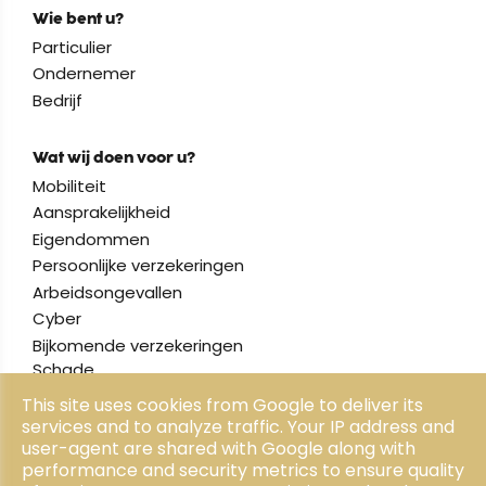
Wie bent u?
Particulier
Ondernemer
Bedrijf
Wat wij doen voor u?
Mobiliteit
Aansprakelijkheid
Eigendommen
Persoonlijke verzekeringen
Arbeidsongevallen
Cyber
Bijkomende verzekeringen
Schade
This site uses cookies from Google to deliver its
services and to analyze traffic. Your IP address and
Wie zijn wij?
user-agent are shared with Google along with
Over ons
performance and security metrics to ensure quality
Onze visie