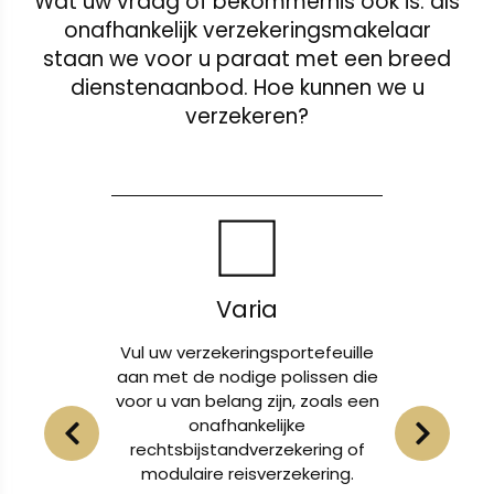
Wat uw vraag of bekommernis ook is: als
onafhankelijk verzekeringsmakelaar
staan we voor u paraat met een breed
dienstenaanbod. Hoe kunnen we u
verzekeren?
Schade
feuille
Of het nu gaat om een
Ga ger
sen die
lichamelijk letsel, schade aan uw
de juis
oals een
eigendom of auto, wij zijn er om
andere
u bij te staan in deze
voor 
ing of
uitdagende tijden.
b
ring.