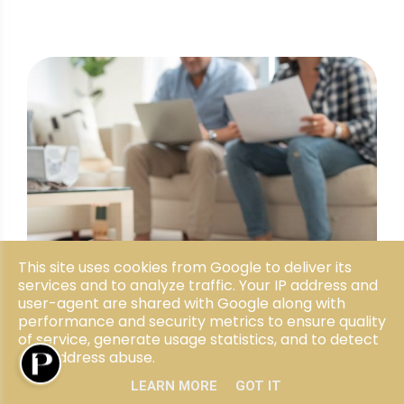
This site uses cookies from Google to deliver its
services and to analyze traffic. Your IP address and
user-agent are shared with Google along with
performance and security metrics to ensure quality
of service, generate usage statistics, and to detect
and address abuse.
LEARN MORE
GOT IT