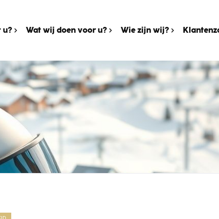
 u?
Wat wij doen voor u?
Wie zijn wij?
Klantenz
EID