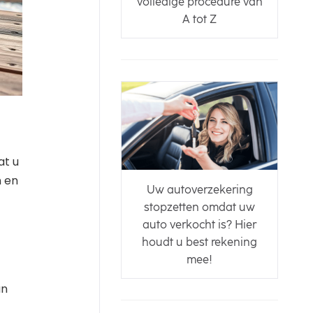
volledige procedure van
A tot Z
at u
n en
Uw autoverzekering
stopzetten omdat uw
auto verkocht is? Hier
houdt u best rekening
mee!
t
an