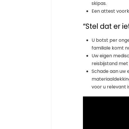
skipas.
Een attest voork
“Stel dat er i
U botst per onge
familiale komt 
Uw eigen medisc
reisbijstand me
Schade aan uw e
materiaaldekkin
voor u relevant i