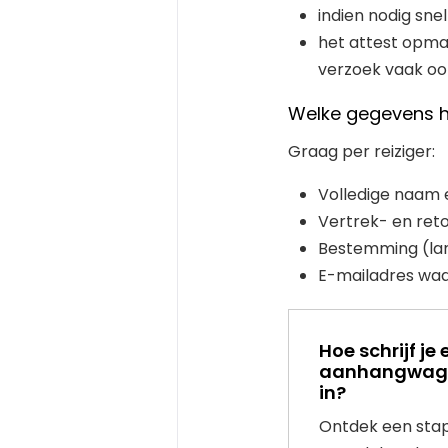
indien nodig snel
het attest opma
verzoek vaak ook
Welke gegevens h
Graag per reiziger:
Volledige naam
Vertrek- en re
Bestemming (lan
E-mailadres wa
Hoe schrijf j
aanhangwagen
in?
Ontdek een stap