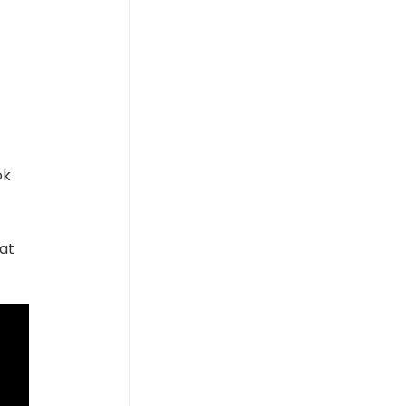
ok
at