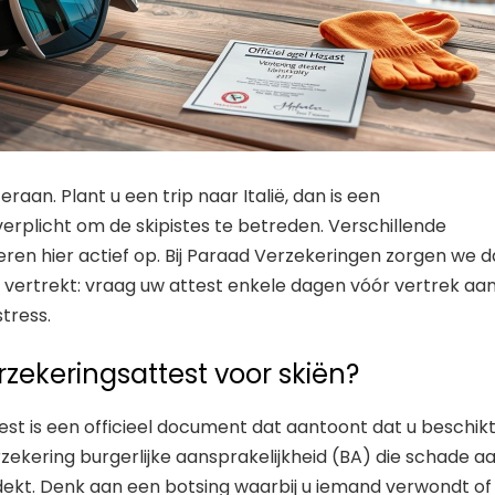
raan. Plant u een trip naar Italië, dan is een
erplicht om de skipistes te betreden. Verschillende
ren hier actief op. Bij Paraad Verzekeringen zorgen we d
 vertrekt: vraag uw attest enkele dagen vóór vertrek aa
stress.
rzekeringsattest voor skiën?
est is een officieel document dat aantoont dat u beschik
zekering burgerlijke aansprakelijkheid (BA) die schade a
dekt. Denk aan een botsing waarbij u iemand verwondt of