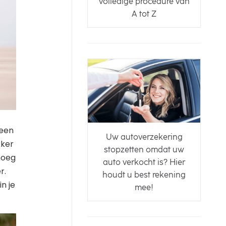
volledige procedure van
A tot Z
 een
Uw autoverzekering
kker
stopzetten omdat uw
noeg
auto verkocht is? Hier
r.
houdt u best rekening
n je
mee!