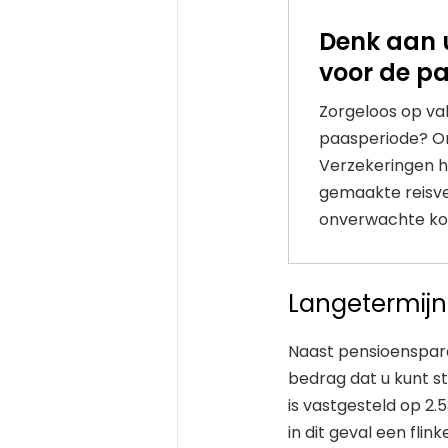
Denk aan 
voor de p
Zorgeloos op vak
paasperiode? On
Verzekeringen h
gemaakte reisve
onverwachte kos
Langetermijns
Naast pensioenspare
bedrag dat u kunt s
is vastgesteld op 2.
in dit geval een flin