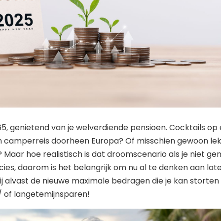
t 65, genietend van je welverdiende pensioen. Cocktails op
en camperreis doorheen Europa? Of misschien gewoon le
Maar hoe realistisch is dat droomscenario als je niet ge
es, daarom is het belangrijk om nu al te denken aan late
ij alvast de nieuwe maximale bedragen die je kan storten i
 of langetemijnsparen!