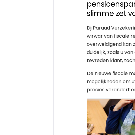
pensioenspar
slimme zet v
Bij Paraad Verzekeri
wirwar van fiscale 
overweldigend kan z
duidelijk, zoals u 
tevreden klant, toc
De nieuwe fiscale m
mogelijkheden om uw
precies verandert en