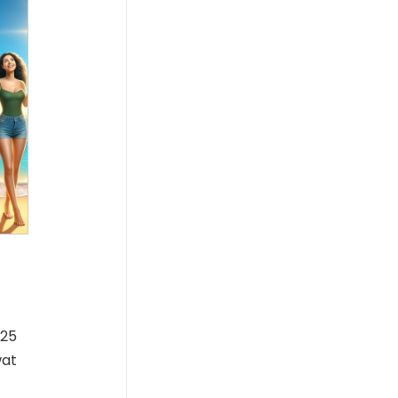
e
025
wat