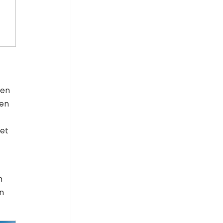
ten
een
het
n
en