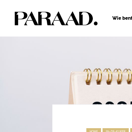
Wie bent
HOME
IN-DE-KIJKER