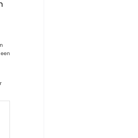
n
en
s een
r